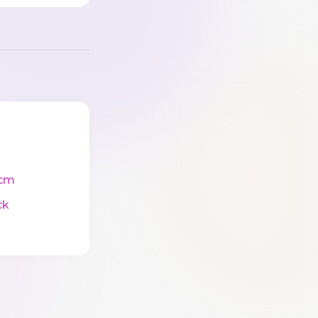
cm
ck