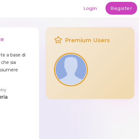
Login
Register
ce
Premium Users
ete a base di
 che sia
 assumere
try
eria