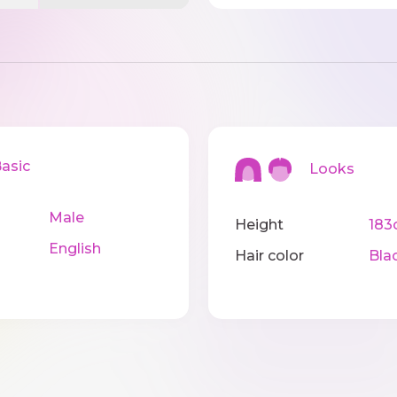
sic
Looks
Male
Height
183
English
Hair color
Bla