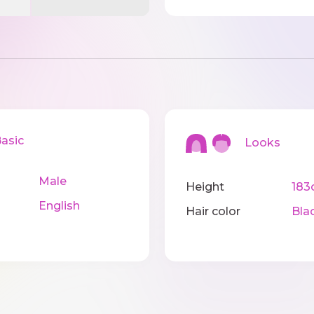
sic
Looks
Male
Height
183
English
Hair color
Bla