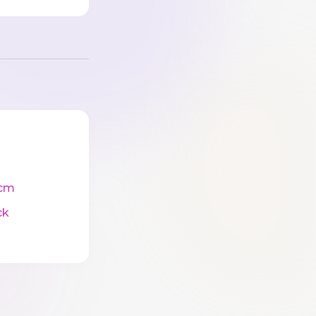
cm
ck