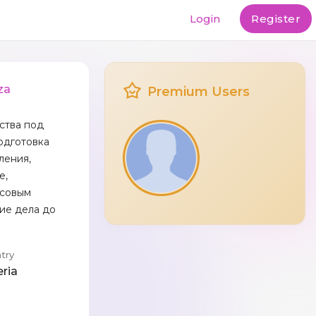
Login
Register
za
Premium Users
ства под
подготовка
ления,
е,
нсовым
ие дела до
try
eria