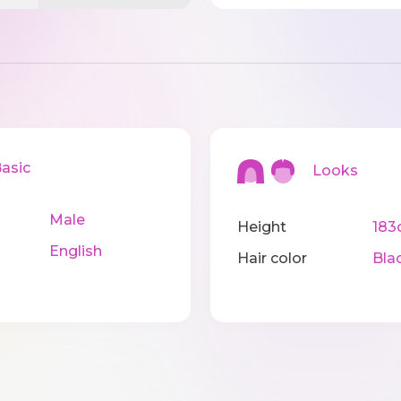
sic
Looks
Male
Height
183
English
Hair color
Bla