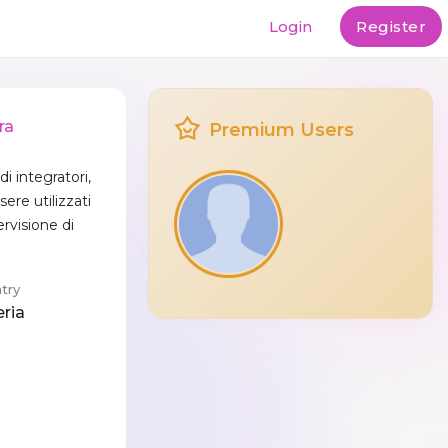
Login
Register
ra
Premium Users
i integratori,
re utilizzati
rvisione di
try
eria