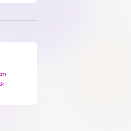
cm
ck